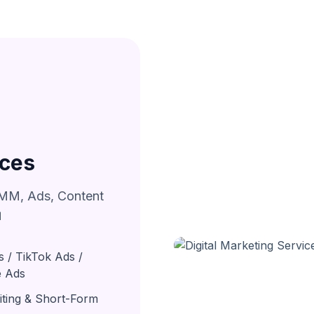
ices
 SMM, Ads, Content
।
 / TikTok Ads /
 Ads
iting & Short-Form