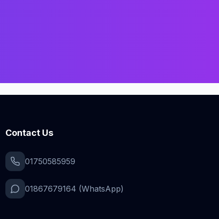
Contact Us
01750585959
01867679164 (WhatsApp)