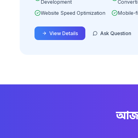
Development
Converti
Website Speed Optimization
Mobile-f
View Details
Ask Question
আজই 