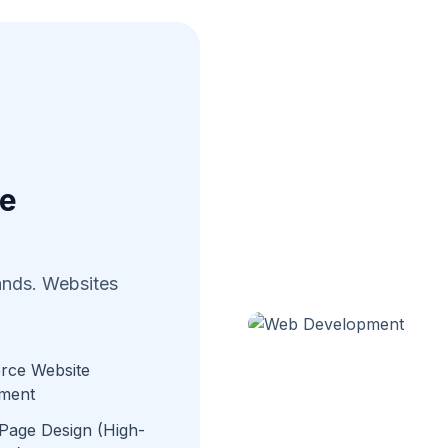
ge
rands. Websites
ce Website
ment
Page Design (High-