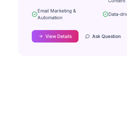
Content
Email Marketing &
Data-dr
Automation
View Details
Ask Question